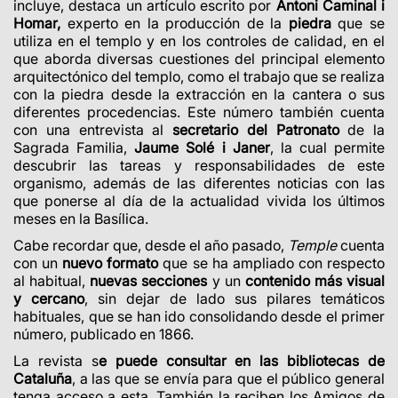
incluye, destaca un artículo escrito por
Antoni Caminal i
Homar,
experto en la producción de la
piedra
que se
utiliza en el templo y en los controles de calidad, en el
que aborda diversas cuestiones del principal elemento
arquitectónico del templo, como el trabajo que se realiza
con la piedra desde la extracción en la cantera o sus
diferentes procedencias. Este número también cuenta
con una entrevista al
secretario del Patronato
de la
Sagrada Familia,
Jaume Solé i Janer
, la cual permite
descubrir las tareas y responsabilidades de este
organismo, además de las diferentes noticias con las
que ponerse al día de la actualidad vivida los últimos
meses en la Basílica.
Cabe recordar que, desde el año pasado,
Temple
cuenta
con un
nuevo formato
que se ha ampliado con respecto
al habitual,
nuevas secciones
y un
contenido más visual
y cercano
, sin dejar de lado sus pilares temáticos
habituales, que se han ido consolidando desde el primer
número, publicado en 1866.
La revista s
e puede consultar en las bibliotecas de
Cataluña
, a las que se envía para que el público general
tenga acceso a esta. También la reciben los Amigos de