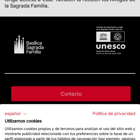
la Sagrada Familia.
Contacto
español
Política de privacidad
Da un impulso
Utilizamos cookies
Utilizamos cookies propias y de terceros para analizar el uso del sitio web y
mostrarle publicidad relacionada con tus preferencias sobre la base de un
Tienda
perfil elaborado a partir de tus hábitos de navegación (por ejemplo, páginas