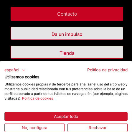
Contacto
Da un impulso
Tienda
español
Política de privacidad
Destacados
Utilizamos cookies
Utilizamos cookies propias y de terceros para analizar el uso del sitio web y
La Fundación
mostrarle publicidad relacionada con tus preferencias sobre la base de un
perfil elaborado a partir de tus hábitos de navegación (por ejemplo, páginas
visitadas).
Política de cookies
Preguntas frecuentes
Atención al Visitante
Aceptar todo
No, configura
Rechazar
Normativa y condiciones de compra