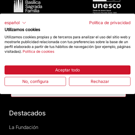
español
Política de privacidad
Utilizamos cookies
Utilizamos cookies propias y de terceros para analizar el uso del sitio web y
mostrarle publicidad relacionada con tus preferencias sobre la base de un
perfil elaborado a partir de tus hábitos de navegación (por ejemplo, páginas
Contacto
visitadas).
Política de cookies
Aceptar todo
Da un impulso
No, configura
Rechazar
Tienda
Destacados
La Fundación