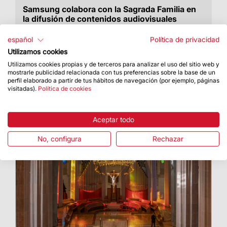
Samsung colabora con la Sagrada Familia en
la difusión de contenidos audiovisuales
Mediante tecnología pionera, se favorece la
español
Política de privacidad
innovación tecnológica en la Basílica y se
Utilizamos cookies
mejora la experiencia de la visita
Utilizamos cookies propias y de terceros para analizar el uso del sitio web y
mostrarle publicidad relacionada con tus preferencias sobre la base de un
perfil elaborado a partir de tus hábitos de navegación (por ejemplo, páginas
visitadas).
Política de cookies
Aceptar todo
No, configura
Rechazar