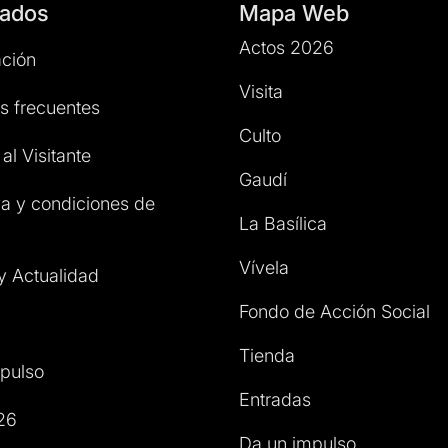
ados
Mapa Web
Actos 2026
ción
Visita
s frecuentes
Culto
al Visitante
Gaudí
a y condiciones de
La Basílica
Vívela
 y Actualidad
Fondo de Acción Social
Tienda
pulso
Entradas
26
Da un impulso