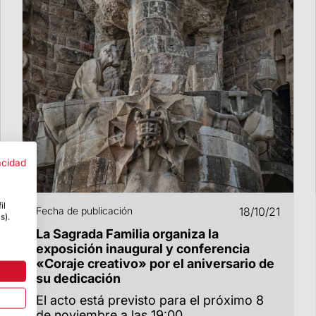
acidad
il
Fecha de publicación
18/10/21
s).
La Sagrada Familia organiza la
exposición inaugural y conferencia
«Coraje creativo» por el aniversario de
su dedicación
El acto está previsto para el próximo 8
de noviembre a las 19:00