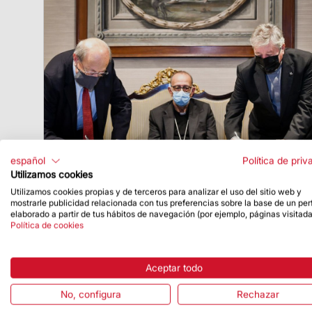
español
Política de priv
Utilizamos cookies
Utilizamos cookies propias y de terceros para analizar el uso del sitio web y
mostrarle publicidad relacionada con tus preferencias sobre la base de un perf
Fecha de publicación
28/10/21
elaborado a partir de tus hábitos de navegación (por ejemplo, páginas visitada
Política de cookies
La culminación de la torre de la Virgen
María impulsa una colaboración entre la
Sagrada Familia y la Catedral de
Aceptar todo
Barcelona
No, configura
Rechazar
La unión de las instituciones se ha
formalizado en un acuerdo de