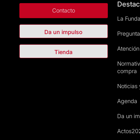
Destac
Contacto
La Funda
Da un impulso
Pregunta
Atención 
Tienda
Normativ
compra
Noticias
Agenda
Da un im
Actos20