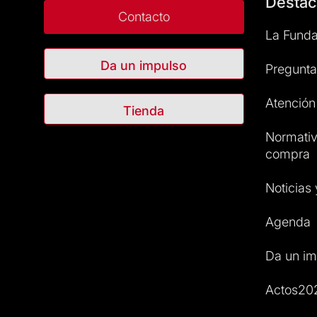
Destac
Contacto
La Funda
Da un impulso
Pregunta
Atención 
Tienda
Normativ
compra
Noticias
Agenda
Da un im
Actos20