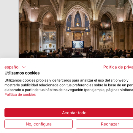
español
Política de priv
Utilizamos cookies
Utilizamos cookies propias y de terceros para analizar el uso del sitio web y
mostrarle publicidad relacionada con tus preferencias sobre la base de un perf
Fecha de publicación
28/01/21
elaborado a partir de tus hábitos de navegación (por ejemplo, páginas visitada
Política de cookies
Meditación sobre «Las torres, símbolo
de la nueva Jerusalén» en el marco de
la Semana de la Biblia
Aceptar todo
El Dr. Armand Puig, rector del Ateneo
No, configura
Rechazar
Universitario Sant Pacià, ofreció la
meditación biblicoteológica sobre las