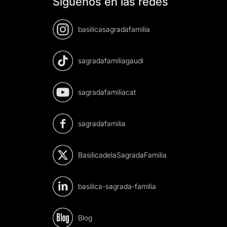
Síguenos en las redes
basilicasagradafamilia
sagradafamiliagaudi
sagradafamiliacat
sagradafamilia
BasilicadelaSagradaFamilia
basilica-sagrada-familia
Blog