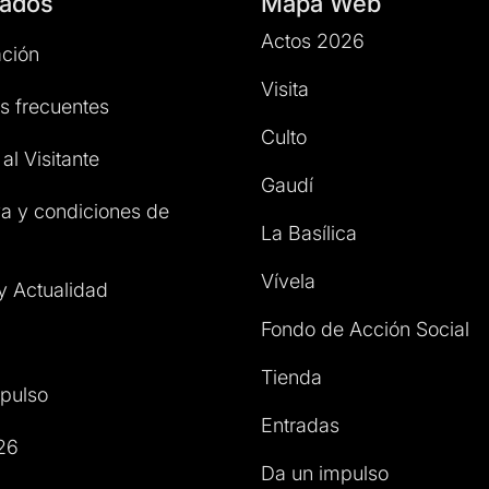
ados
Mapa Web
Actos 2026
ción
Visita
s frecuentes
Culto
al Visitante
Gaudí
a y condiciones de
La Basílica
Vívela
 y Actualidad
Fondo de Acción Social
Tienda
pulso
Entradas
26
Da un impulso