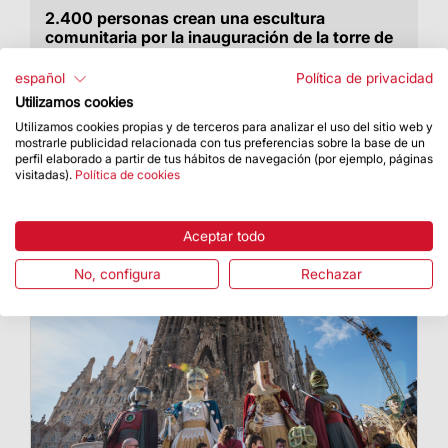
2.400 personas crean una escultura
comunitaria por la inauguración de la torre de
la Virgen María
español
Política de privacidad
El día 13 de diciembre se inauguró la pieza
Utilizamos cookies
artística colaborativa del proyecto social
Utilizamos cookies propias y de terceros para analizar el uso del sitio web y
mostrarle publicidad relacionada con tus preferencias sobre la base de un
perfil elaborado a partir de tus hábitos de navegación (por ejemplo, páginas
visitadas).
Política de cookies
Aceptar todo
No, configura
Rechazar