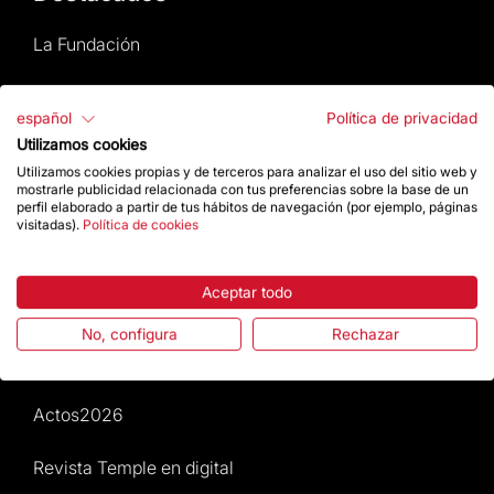
La Fundación
Preguntas frecuentes
español
Política de privacidad
Utilizamos cookies
Atención al Visitante
Utilizamos cookies propias y de terceros para analizar el uso del sitio web y
mostrarle publicidad relacionada con tus preferencias sobre la base de un
Normativa y condiciones de compra
perfil elaborado a partir de tus hábitos de navegación (por ejemplo, páginas
visitadas).
Política de cookies
Noticias y Actualidad
Aceptar todo
Agenda
No, configura
Rechazar
Da un impulso
Actos2026
Revista Temple en digital