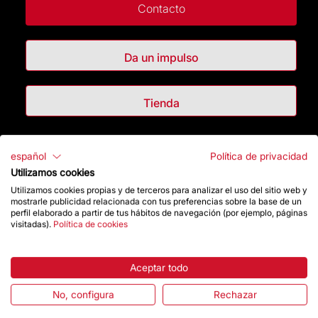
Contacto
Da un impulso
Tienda
Destacados
español
Política de privacidad
Utilizamos cookies
La Fundación
Utilizamos cookies propias y de terceros para analizar el uso del sitio web y
mostrarle publicidad relacionada con tus preferencias sobre la base de un
perfil elaborado a partir de tus hábitos de navegación (por ejemplo, páginas
Preguntas frecuentes
visitadas).
Política de cookies
Atención al Visitante
Aceptar todo
Normativa y condiciones de compra
No, configura
Rechazar