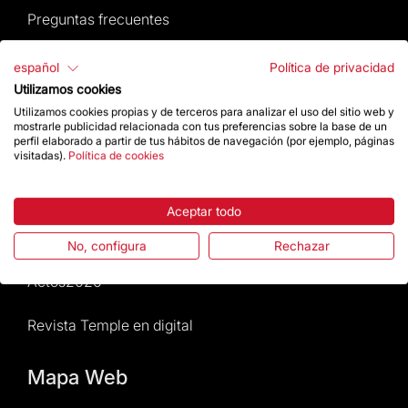
Preguntas frecuentes
Atención al Visitante
español
Política de privacidad
Utilizamos cookies
Normativa y condiciones de compra
Utilizamos cookies propias y de terceros para analizar el uso del sitio web y
mostrarle publicidad relacionada con tus preferencias sobre la base de un
perfil elaborado a partir de tus hábitos de navegación (por ejemplo, páginas
Noticias y Actualidad
visitadas).
Política de cookies
Agenda
Aceptar todo
Da un impulso
No, configura
Rechazar
Actos2026
Revista Temple en digital
Mapa Web