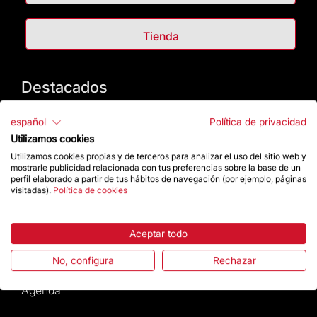
Tienda
Destacados
La Fundación
español
Política de privacidad
Utilizamos cookies
Preguntas frecuentes
Utilizamos cookies propias y de terceros para analizar el uso del sitio web y
mostrarle publicidad relacionada con tus preferencias sobre la base de un
perfil elaborado a partir de tus hábitos de navegación (por ejemplo, páginas
Atención al Visitante
visitadas).
Política de cookies
Normativa y condiciones de compra
Aceptar todo
Noticias y Actualidad
No, configura
Rechazar
Agenda