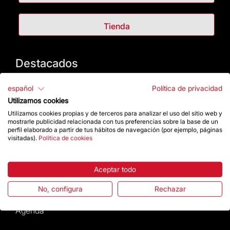
Tienda
Destacados
La Fundación
español
Política de privacidad
Utilizamos cookies
Preguntas frecuentes
Utilizamos cookies propias y de terceros para analizar el uso del sitio web y
mostrarle publicidad relacionada con tus preferencias sobre la base de un
perfil elaborado a partir de tus hábitos de navegación (por ejemplo, páginas
Atención al Visitante
visitadas).
Política de cookies
Normativa y condiciones de compra
Aceptar todo
Noticias y Actualidad
No, configura
Rechazar
Agenda