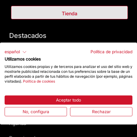
Tienda
Destacados
La Fundación
español
Política de privacidad
Utilizamos cookies
Preguntas frecuentes
Utilizamos cookies propias y de terceros para analizar el uso del sitio web y
mostrarle publicidad relacionada con tus preferencias sobre la base de un
perfil elaborado a partir de tus hábitos de navegación (por ejemplo, páginas
Atención al Visitante
visitadas).
Política de cookies
Normativa y condiciones de compra
Aceptar todo
Noticias y Actualidad
No, configura
Rechazar
Agenda