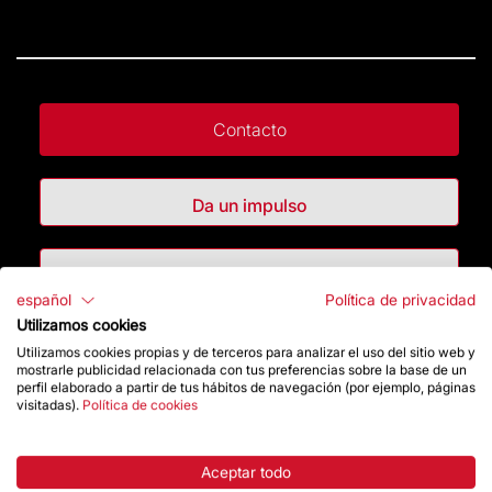
Contacto
Da un impulso
Tienda
español
Política de privacidad
Utilizamos cookies
Destacados
Utilizamos cookies propias y de terceros para analizar el uso del sitio web y
mostrarle publicidad relacionada con tus preferencias sobre la base de un
perfil elaborado a partir de tus hábitos de navegación (por ejemplo, páginas
La Fundación
visitadas).
Política de cookies
Preguntas frecuentes
Aceptar todo