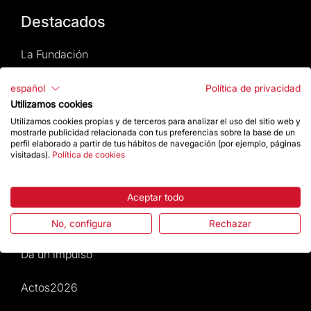
Destacados
La Fundación
Preguntas frecuentes
español
Política de privacidad
Utilizamos cookies
Atención al Visitante
Utilizamos cookies propias y de terceros para analizar el uso del sitio web y
mostrarle publicidad relacionada con tus preferencias sobre la base de un
perfil elaborado a partir de tus hábitos de navegación (por ejemplo, páginas
Normativa y condiciones de compra
visitadas).
Política de cookies
Noticias y Actualidad
Aceptar todo
Agenda
No, configura
Rechazar
Da un impulso
Actos2026