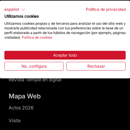
Normativa y condiciones de compra
español
Política de privacidad
Utilizamos cookies
Noticias y Actualidad
Utilizamos cookies propias y de terceros para analizar el uso del sitio web y
mostrarle publicidad relacionada con tus preferencias sobre la base de un
perfil elaborado a partir de tus hábitos de navegación (por ejemplo, páginas
Agenda
visitadas).
Política de cookies
Da un impulso
Aceptar todo
Actos2026
No, configura
Rechazar
Revista Temple en digital
Mapa Web
Actos 2026
Visita