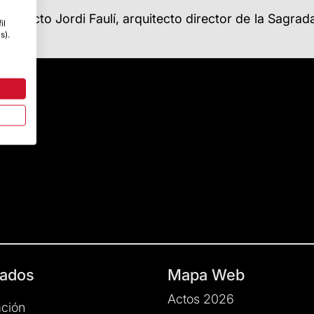
 arquitecto Jordi Faulí, arquitecto director de la Sagra
il
s).
ados
Mapa Web
Actos 2026
ción