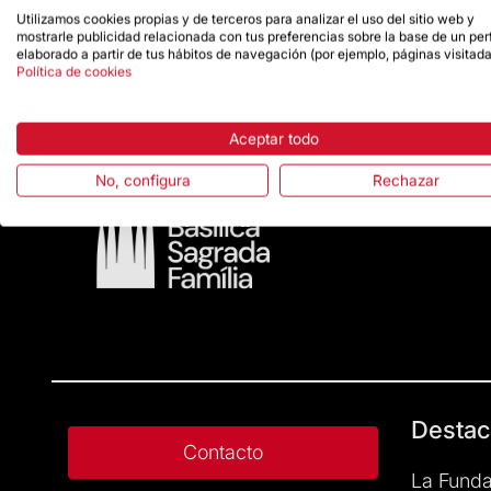
Utilizamos cookies propias y de terceros para analizar el uso del sitio web y
En el 2019, en la XIII edición de los premios, el
mostrarle publicidad relacionada con tus preferencias sobre la base de un perf
en la misma disciplina.
elaborado a partir de tus hábitos de navegación (por ejemplo, páginas visitada
Política de cookies
Aceptar todo
No, configura
Rechazar
Destac
Contacto
La Funda