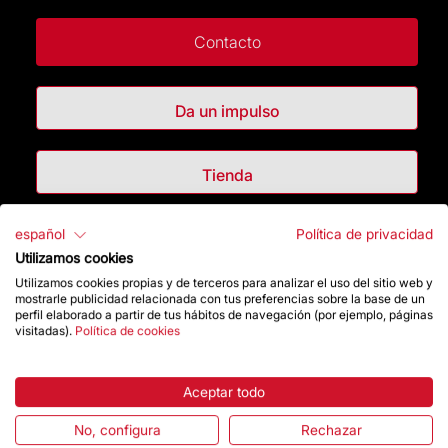
Contacto
Da un impulso
Tienda
español
Política de privacidad
Destacados
Utilizamos cookies
Utilizamos cookies propias y de terceros para analizar el uso del sitio web y
La Fundación
mostrarle publicidad relacionada con tus preferencias sobre la base de un
perfil elaborado a partir de tus hábitos de navegación (por ejemplo, páginas
visitadas).
Política de cookies
Preguntas frecuentes
Atención al Visitante
Aceptar todo
No, configura
Rechazar
Normativa y condiciones de compra