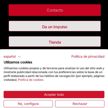
Contacto
Da un impulso
Tienda
español
Política de privacidad
Destacados
Utilizamos cookies
Utilizamos cookies propias y de terceros para analizar el uso del sitio web y
La Fundación
mostrarle publicidad relacionada con tus preferencias sobre la base de un
perfil elaborado a partir de tus hábitos de navegación (por ejemplo, páginas
visitadas).
Política de cookies
Preguntas frecuentes
Atención al Visitante
Aceptar todo
No, configura
Rechazar
Normativa y condiciones de compra