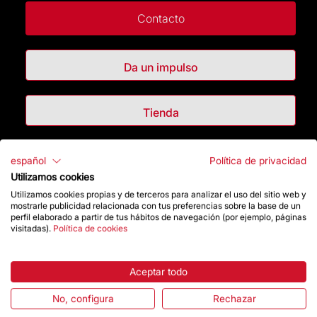
Contacto
Da un impulso
Tienda
Destacados
español
Política de privacidad
Utilizamos cookies
Utilizamos cookies propias y de terceros para analizar el uso del sitio web y
La Fundación
mostrarle publicidad relacionada con tus preferencias sobre la base de un
perfil elaborado a partir de tus hábitos de navegación (por ejemplo, páginas
visitadas).
Política de cookies
Preguntas frecuentes
Atención al Visitante
Aceptar todo
Normativa y condiciones de compra
No, configura
Rechazar