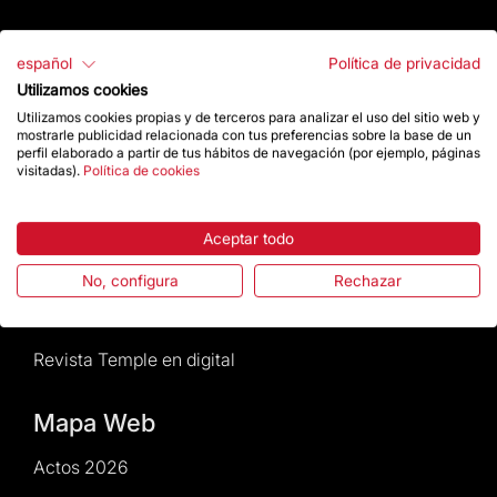
Atención al Visitante
español
Política de privacidad
Utilizamos cookies
Normativa y condiciones de compra
Utilizamos cookies propias y de terceros para analizar el uso del sitio web y
mostrarle publicidad relacionada con tus preferencias sobre la base de un
Noticias y Actualidad
perfil elaborado a partir de tus hábitos de navegación (por ejemplo, páginas
visitadas).
Política de cookies
Agenda
Aceptar todo
Da un impulso
No, configura
Rechazar
Actos2026
Revista Temple en digital
Mapa Web
Actos 2026