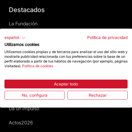
Destacados
La Fundación
Preguntas frecuentes
español
Política de privacidad
Utilizamos cookies
Atención al Visitante
Utilizamos cookies propias y de terceros para analizar el uso del sitio web y
mostrarle publicidad relacionada con tus preferencias sobre la base de un
perfil elaborado a partir de tus hábitos de navegación (por ejemplo, páginas
Normativa y condiciones de compra
visitadas).
Política de cookies
Noticias y Actualidad
Aceptar todo
Agenda
No, configura
Rechazar
Da un impulso
Actos2026