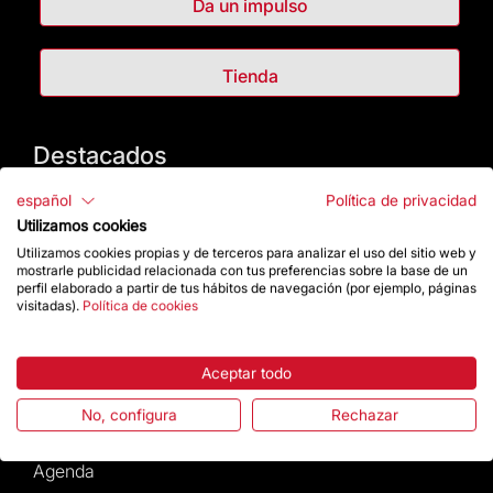
Da un impulso
Tienda
Destacados
español
Política de privacidad
La Fundación
Utilizamos cookies
Utilizamos cookies propias y de terceros para analizar el uso del sitio web y
Preguntas frecuentes
mostrarle publicidad relacionada con tus preferencias sobre la base de un
perfil elaborado a partir de tus hábitos de navegación (por ejemplo, páginas
visitadas).
Política de cookies
Atención al Visitante
Normativa y condiciones de compra
Aceptar todo
No, configura
Rechazar
Noticias y Actualidad
Agenda