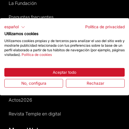
La Fundación
Preguntas frecuentes
español
Política de privacidad
Atención al Visitante
Utilizamos cookies
Utilizamos cookies propias y de terceros para analizar el uso del sitio web y
Normativa y condiciones de compra
mostrarle publicidad relacionada con tus preferencias sobre la base de un
perfil elaborado a partir de tus hábitos de navegación (por ejemplo, páginas
visitadas).
Política de cookies
Noticias y Actualidad
Agenda
Aceptar todo
No, configura
Rechazar
Da un impulso
Actos2026
Revista Temple en digital