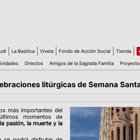
udí
La Basílica
Vívela
Fondo de Acción Social
Tienda
tividades
Directos
Amigos de la Sagrada Familia
Proyecto
lebraciones litúrgicas de Semana Santa
os más importantes del
s últimos momentos de
o
la pasión, la muerte y la
a se podrá disfrutar de