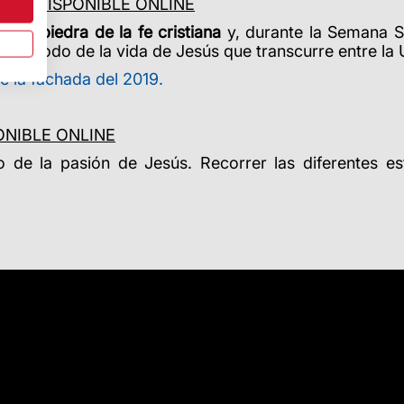
019, DISPONIBLE ONLINE
n en piedra de la fe cristiana
y, durante la Semana S
l período de la vida de Jesús que transcurre entre la
de la fachada del 2019.
ONIBLE ONLINE
 de la pasión de Jesús. Recorrer las diferentes es