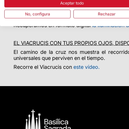
ILUMINACIÓN DE LA FACHADA DE LA PASIÓN 2
Aceptar todo
La
Basílica de la Sagrada
Familia es la
expresió
No, configura
Rechazar
protagonista. En esta fachada, Gaudí simboliza e
Recuperamos en formato digital
la iluminación 
EL VIACRUCIS CON TUS PROPIOS OJOS, DISP
El camino de la cruz nos muestra el recorrido
universales que perviven en el tiempo.
Recorre el Viacrucis con
este vídeo.