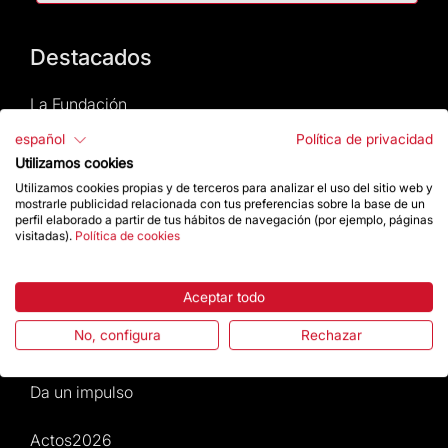
Destacados
La Fundación
español
Política de privacidad
Preguntas frecuentes
Utilizamos cookies
Utilizamos cookies propias y de terceros para analizar el uso del sitio web y
Atención al Visitante
mostrarle publicidad relacionada con tus preferencias sobre la base de un
perfil elaborado a partir de tus hábitos de navegación (por ejemplo, páginas
visitadas).
Política de cookies
Normativa y condiciones de compra
Noticias y Actualidad
Aceptar todo
No, configura
Rechazar
Agenda
Da un impulso
Actos2026