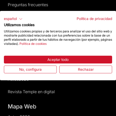
Preguntas frecuentes
Atención al Visitante
español
Política de privacidad
Utilizamos cookies
Normativa y condiciones de compra
Utilizamos cookies propias y de terceros para analizar el uso del sitio web y
mostrarle publicidad relacionada con tus preferencias sobre la base de un
perfil elaborado a partir de tus hábitos de navegación (por ejemplo, páginas
Noticias y Actualidad
visitadas).
Política de cookies
Agenda
Aceptar todo
Da un impulso
No, configura
Rechazar
Actos2026
Revista Temple en digital
Mapa Web