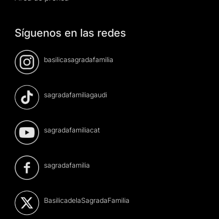
Síguenos en las redes
basilicasagradafamilia
sagradafamiliagaudi
sagradafamiliacat
sagradafamilia
BasilicadelaSagradaFamilia