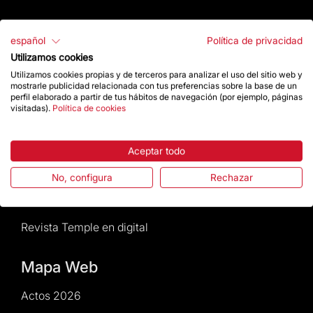
Atención al Visitante
español
Política de privacidad
Utilizamos cookies
Normativa y condiciones de compra
Utilizamos cookies propias y de terceros para analizar el uso del sitio web y
mostrarle publicidad relacionada con tus preferencias sobre la base de un
Noticias y Actualidad
perfil elaborado a partir de tus hábitos de navegación (por ejemplo, páginas
visitadas).
Política de cookies
Agenda
Aceptar todo
Da un impulso
No, configura
Rechazar
Actos2026
Revista Temple en digital
Mapa Web
Actos 2026