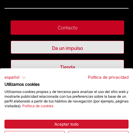
Contacto
Da un impulso
Tienda
español
Política de privacidad
Utilizamos cookies
Destacados
Utilizamos cookies propias y de terceros para analizar el uso del sitio web y
mostrarle publicidad relacionada con tus preferencias sobre la base de un
perfil elaborado a partir de tus hábitos de navegación (por ejemplo, páginas
La Fundación
visitadas).
Política de cookies
Preguntas frecuentes
Aceptar todo
Atención al Visitante