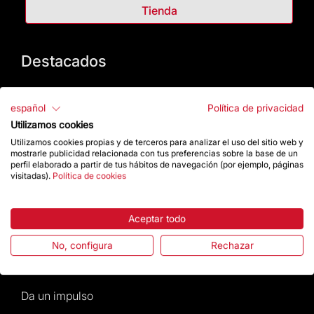
Tienda
Destacados
La Fundación
español
Política de privacidad
Utilizamos cookies
Preguntas frecuentes
Utilizamos cookies propias y de terceros para analizar el uso del sitio web y
mostrarle publicidad relacionada con tus preferencias sobre la base de un
Atención al Visitante
perfil elaborado a partir de tus hábitos de navegación (por ejemplo, páginas
visitadas).
Política de cookies
Normativa y condiciones de compra
Aceptar todo
Noticias y Actualidad
No, configura
Rechazar
Agenda
Da un impulso