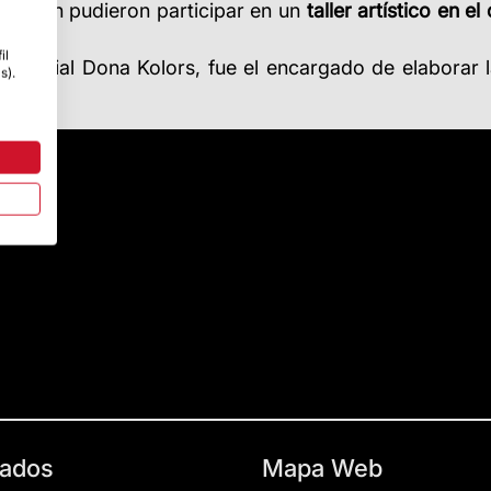
nuación pudieron participar en un
taller artístico en e
il
er social Dona Kolors, fue el encargado de elaborar 
s).
ados
Mapa Web