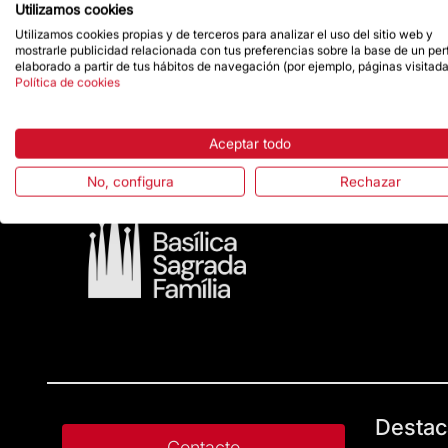
cargado de esperanza y sentido vital, y a conti
Utilizamos cookies
de Sant Jordi
.
Utilizamos cookies propias y de terceros para analizar el uso del sitio web y
mostrarle publicidad relacionada con tus preferencias sobre la base de un perf
Además, El Lloc de la Dona, a través de su tall
elaborado a partir de tus hábitos de navegación (por ejemplo, páginas visitada
Familia, unas rosas que cosieron a mano.
Política de cookies
Aceptar todo
No, configura
Rechazar
Destac
Contacto