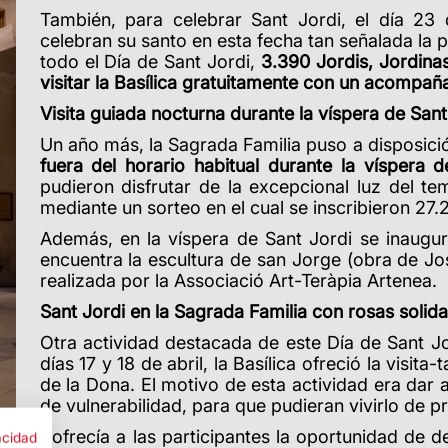
También, para celebrar Sant Jordi, el día 23 
celebran su santo en esta fecha tan señalada la po
todo el Día de Sant Jordi,
3.390
Jordis, Jordina
visitar la Basílica gratuitamente con un acompañ
Visita guiada nocturna durante la víspera de Sant
Un año más, la Sagrada Familia puso a disposici
fuera del horario habitual durante la víspera d
pudieron disfrutar de la excepcional luz del te
mediante un sorteo en el cual se inscribieron 27
Además, en la víspera de Sant Jordi se inaugu
encuentra la escultura de san Jorge (obra de Jo
realizada por la Associació Art-Teràpia Artenea.
Sant Jordi en la Sagrada Familia con rosas solid
Otra actividad destacada de este Día de Sant Jord
días 17 y 18 de abril, la Basílica ofreció la visita-
de la Dona. El motivo de esta actividad era dar 
de vulnerabilidad, para que pudieran vivirlo de 
la luz»
ofrecía a las participantes la oportunidad de de
acidad