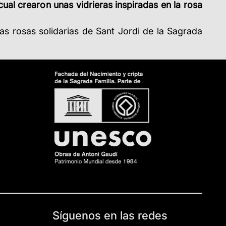
l cual crearon unas vidrieras inspiradas en la rosa
las rosas solidarias de Sant Jordi de la Sagrada
Síguenos en las redes