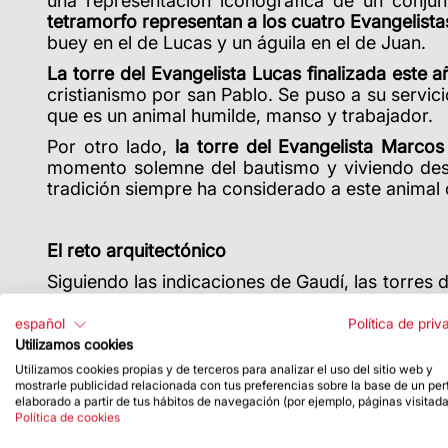
una representación iconográfica de un conju
tetramorfo representan a los cuatro Evangelista
buey en el de Lucas y un águila en el de Juan.
La torre del Evangelista Lucas finalizada este 
cristianismo por san Pablo. Se puso a su servici
que es un animal humilde, manso y trabajador.
Por otro lado,
la torre del Evangelista Marcos
momento solemne del bautismo y viviendo despué
tradición siempre ha considerado a este animal 
El reto arquitectónico
Siguiendo las indicaciones de Gaudí, las torres
Los terminales de las torres de los Evangelistas 
las alabanzas «Amén» y «Al·leluia» inscritas en
español
Política de priv
focos que iluminarán la cruz de Jesucristo des
Utilizamos cookies
de colores dorados de Oro Orsoni para los casqu
Utilizamos cookies propias y de terceros para analizar el uso del sitio web y
De este elemento surge la figura del tetramorfo 
mostrarle publicidad relacionada con tus preferencias sobre la base de un perf
elaborado a partir de tus hábitos de navegación (por ejemplo, páginas visitada
Las figuras del tetramorfo, obra del esculto
Política de cookies
antigüedad en esculturas griegas y romanas. 