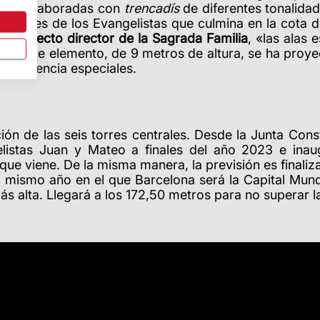
ista, elaboradas con
trencadís
de diferentes tonalida
o torres de los Evangelistas que culmina en la cota d
, arquitecto director de la Sagrada Familia
, «las alas
tico». Este elemento, de 9 metros de altura, se ha pr
resistencia especiales.
ción de las seis torres centrales. Desde la Junta Cons
elistas Juan y Mateo a finales del año 2023 e ina
que viene. De la misma manera, la previsión es finaliz
, mismo año en el que Barcelona será la Capital Mundi
 más alta. Llegará a los 172,50 metros para no superar 