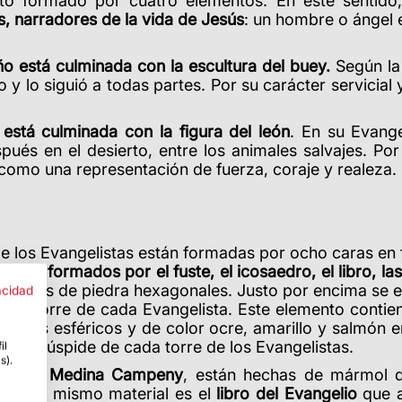
nto formado por cuatro elementos. En este sentido
s, narradores de la vida de Jesús
: un hombre o ángel 
año está culminada con la escultura del buey.
Según la 
o y lo siguió a todas partes. Por su carácter servicial
 está culminada con la figura del león
. En su Evange
s en el desierto, entre los animales salvajes. Por 
como una representación de fuerza, coraje y realeza.
 de los Evangelistas están formadas por ocho caras en 
están formados por el fuste, el icosaedro, el libro, las
 escudos de piedra hexagonales. Justo por encima se 
acidad
de la torre de cada Evangelista. Este elemento cont
etes esféricos y de color ocre, amarillo y salmón en
en la cúspide de cada torre de los Evangelistas.
il
s).
r Xavier Medina Campeny
, están hechas de mármol d
De este mismo material es el
libro del Evangelio
que a