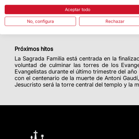
abreviaturas correspondientes de cada evangel
alas superiores
, elemento común para las cuatr
Aceptar todo
desde la lejanía. Tal y como explica
Jordi Faulí
No, configura
Rechazar
que utilizaba Gaudí, un gran hiperboloide elíp
gran complejidad geométrica y de una calidad y 
Próximos hitos
La Sagrada Familia está centrada en la finaliza
voluntad de culminar las torres de los Evang
Evangelistas durante el último trimestre del año 
con el centenario de la muerte de Antoni Gaudí
Jesucristo será la torre central del templo y la