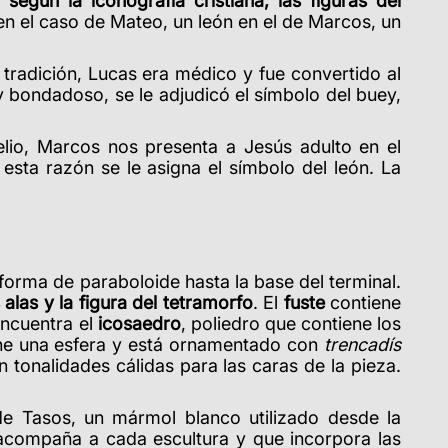
,
según la iconografía cristiana, las figuras del
en el caso de Mateo, un león en el de Marcos, un
tradición, Lucas era médico y fue convertido al
 y bondadoso, se le adjudicó el símbolo del buey,
lio, Marcos nos presenta a Jesús adulto en el
esta razón se le asigna el símbolo del león. La
forma de paraboloide hasta la base del terminal.
 alas y la figura del tetramorfo
. El
fuste
contiene
encuentra el
icosaedro
, poliedro que contiene los
iene una esfera y está ornamentado con
trencadís
 tonalidades cálidas para las caras de la pieza.
e Tasos, un mármol blanco utilizado desde la
compaña a cada escultura y que incorpora las