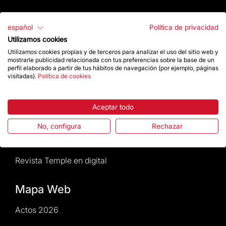
Atención al Visitante
español
Política de privacidad
Normativa y condiciones de compra
Utilizamos cookies
Utilizamos cookies propias y de terceros para analizar el uso del sitio web y
mostrarle publicidad relacionada con tus preferencias sobre la base de un
Noticias y Actualidad
perfil elaborado a partir de tus hábitos de navegación (por ejemplo, páginas
visitadas).
Política de cookies
Agenda
Aceptar todo
Da un impulso
No, configura
Rechazar
Actos2026
Revista Temple en digital
Mapa Web
Actos 2026