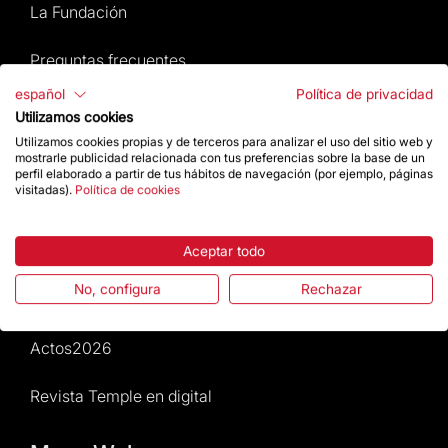
La Fundación
Preguntas frecuentes
español
Política de privacidad
Atención al Visitante
Utilizamos cookies
Utilizamos cookies propias y de terceros para analizar el uso del sitio web y
Normativa y condiciones de compra
mostrarle publicidad relacionada con tus preferencias sobre la base de un
perfil elaborado a partir de tus hábitos de navegación (por ejemplo, páginas
visitadas).
Política de cookies
Noticias y Actualidad
Agenda
Aceptar todo
No, configura
Rechazar
Da un impulso
Actos2026
Revista Temple en digital