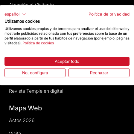
Atención al Visitante
español
Política de privacidad
Normativa y condiciones de compra
Utilizamos cookies
Utilizamos cookies propias y de terceros para analizar el uso del sitio web y
Noticias y Actualidad
mostrarle publicidad relacionada con tus preferencias sobre la base de un
perfil elaborado a partir de tus hábitos de navegación (por ejemplo, páginas
visitadas).
Política de cookies
Agenda
Aceptar todo
Da un impulso
No, configura
Rechazar
Actos2026
Revista Temple en digital
Mapa Web
Actos 2026
Visita