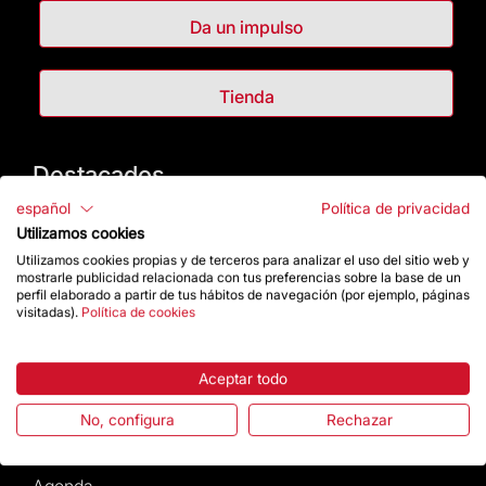
Da un impulso
Tienda
Destacados
español
Política de privacidad
La Fundación
Utilizamos cookies
Utilizamos cookies propias y de terceros para analizar el uso del sitio web y
Preguntas frecuentes
mostrarle publicidad relacionada con tus preferencias sobre la base de un
perfil elaborado a partir de tus hábitos de navegación (por ejemplo, páginas
visitadas).
Política de cookies
Atención al Visitante
Aceptar todo
Normativa y condiciones de compra
No, configura
Rechazar
Noticias y Actualidad