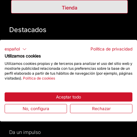
Tienda
Destacados
La Fundación
español
Política de privacidad
Utilizamos cookies
Preguntas frecuentes
Utilizamos cookies propias y de terceros para analizar el uso del sitio web y
mostrarle publicidad relacionada con tus preferencias sobre la base de un
Atención al Visitante
perfil elaborado a partir de tus hábitos de navegación (por ejemplo, páginas
visitadas).
Política de cookies
Normativa y condiciones de compra
Aceptar todo
Noticias y Actualidad
No, configura
Rechazar
Agenda
Da un impulso