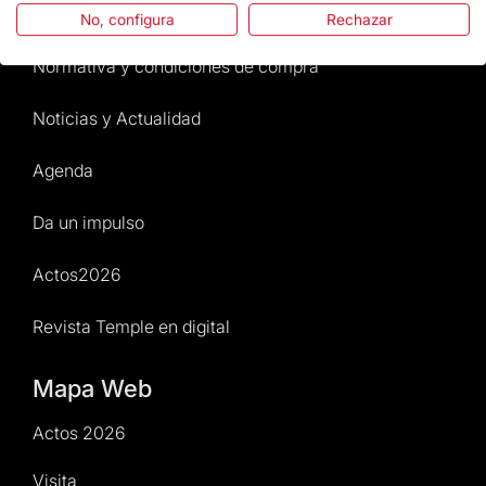
Atención al Visitante
No, configura
Rechazar
Normativa y condiciones de compra
Noticias y Actualidad
Agenda
Da un impulso
Actos2026
Revista Temple en digital
Mapa Web
Actos 2026
Visita