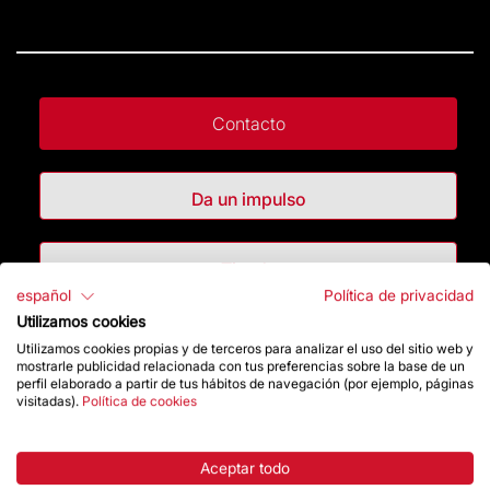
Contacto
Da un impulso
Tienda
español
Política de privacidad
Utilizamos cookies
Destacados
Utilizamos cookies propias y de terceros para analizar el uso del sitio web y
mostrarle publicidad relacionada con tus preferencias sobre la base de un
perfil elaborado a partir de tus hábitos de navegación (por ejemplo, páginas
La Fundación
visitadas).
Política de cookies
Preguntas frecuentes
Aceptar todo