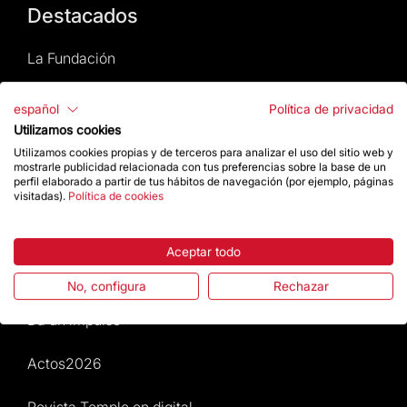
Destacados
La Fundación
Preguntas frecuentes
español
Política de privacidad
Utilizamos cookies
Atención al Visitante
Utilizamos cookies propias y de terceros para analizar el uso del sitio web y
mostrarle publicidad relacionada con tus preferencias sobre la base de un
perfil elaborado a partir de tus hábitos de navegación (por ejemplo, páginas
Normativa y condiciones de compra
visitadas).
Política de cookies
Noticias y Actualidad
Aceptar todo
Agenda
No, configura
Rechazar
Da un impulso
Actos2026