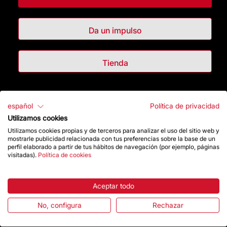
Da un impulso
Tienda
Destacados
español
Política de privacidad
Utilizamos cookies
La Fundación
Utilizamos cookies propias y de terceros para analizar el uso del sitio web y
mostrarle publicidad relacionada con tus preferencias sobre la base de un
Preguntas frecuentes
perfil elaborado a partir de tus hábitos de navegación (por ejemplo, páginas
visitadas).
Política de cookies
Atención al Visitante
Aceptar todo
Normativa y condiciones de compra
No, configura
Rechazar
Noticias y Actualidad