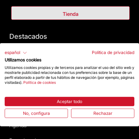
Tienda
Destacados
La Fundación
español
Política de privacidad
Utilizamos cookies
Preguntas frecuentes
Utilizamos cookies propias y de terceros para analizar el uso del sitio web y
mostrarle publicidad relacionada con tus preferencias sobre la base de un
perfil elaborado a partir de tus hábitos de navegación (por ejemplo, páginas
Atención al Visitante
visitadas).
Política de cookies
Normativa y condiciones de compra
Aceptar todo
Noticias y Actualidad
No, configura
Rechazar
Agenda