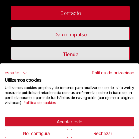
Contacto
Da un impulso
Tienda
español
Política de privacidad
Destacados
Utilizamos cookies
Utilizamos cookies propias y de terceros para analizar el uso del sitio web y
La Fundación
mostrarle publicidad relacionada con tus preferencias sobre la base de un
perfil elaborado a partir de tus hábitos de navegación (por ejemplo, páginas
visitadas).
Política de cookies
Preguntas frecuentes
Atención al Visitante
Aceptar todo
No, configura
Rechazar
Normativa y condiciones de compra