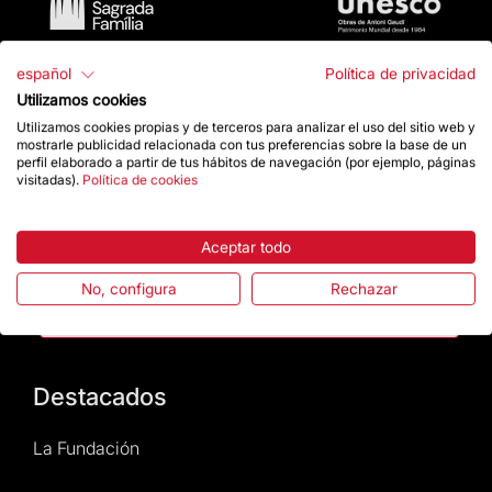
español
Política de privacidad
Utilizamos cookies
Utilizamos cookies propias y de terceros para analizar el uso del sitio web y
mostrarle publicidad relacionada con tus preferencias sobre la base de un
perfil elaborado a partir de tus hábitos de navegación (por ejemplo, páginas
Contacto
visitadas).
Política de cookies
Da un impulso
Aceptar todo
No, configura
Rechazar
Tienda
Destacados
La Fundación