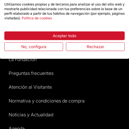
Utilizamos cookies propias y de terceros para analizar el uso del sitio web y
Da un impulso
mostrarle publicidad relacionada con tus preferencias sobre la base de un
perfil elaborado a partir de tus hábitos de navegación (por ejemplo, páginas
visitadas).
Política de cookies
Tienda
Aceptar todo
Destacados
No, configura
Rechazar
La Fundación
Preguntas frecuentes
Atención al Visitante
Normativa y condiciones de compra
Noticias y Actualidad
Agenda