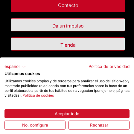
Contacto
Da un impulso
Tienda
Destacados
español
Política de privacidad
Utilizamos cookies
La Fundación
Utilizamos cookies propias y de terceros para analizar el uso del sitio web y
mostrarle publicidad relacionada con tus preferencias sobre la base de un
perfil elaborado a partir de tus hábitos de navegación (por ejemplo, páginas
Preguntas frecuentes
visitadas).
Política de cookies
Atención al Visitante
Aceptar todo
Normativa y condiciones de compra
No, configura
Rechazar