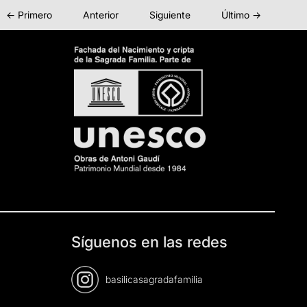
← Primero
Anterior
Siguiente
Último →
Síguenos en las redes
basilicasagradafamilia