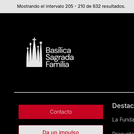
Mostrando el intervalo 205 - 210 de 632 resultados.
Destac
Contacto
La Funda
Da un impulso
Pregunta