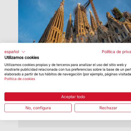
español
Política de priv
Utilizamos cookies
Utilizamos cookies propias y de terceros para analizar el uso del sitio web y
Fecha de publicación
4/12/24
mostrarle publicidad relacionada con tus preferencias sobre la base de un perf
elaborado a partir de tus hábitos de navegación (por ejemplo, páginas visitada
Se culmina el duodécimo nivel de la
Política de cookies
torre de Jesucristo y se inicia la
construcción del terminal con la cruz
Aceptar todo
La torre alcanza los 142,5 metros de
altura
No, configura
Rechazar