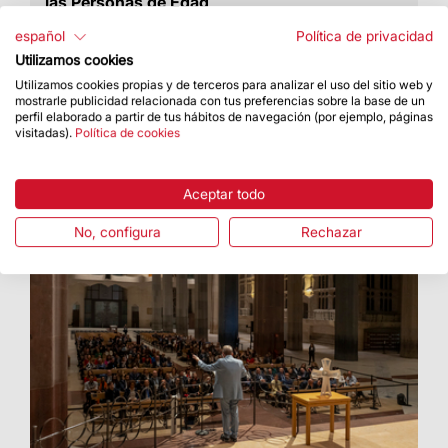
las Personas de Edad
Un taller adreçat dirigido a las personas
español
Política de privacidad
mayores, en colaboración con doce entidades
Utilizamos cookies
del barrio
Utilizamos cookies propias y de terceros para analizar el uso del sitio web y
mostrarle publicidad relacionada con tus preferencias sobre la base de un
perfil elaborado a partir de tus hábitos de navegación (por ejemplo, páginas
visitadas).
Política de cookies
Aceptar todo
No, configura
Rechazar