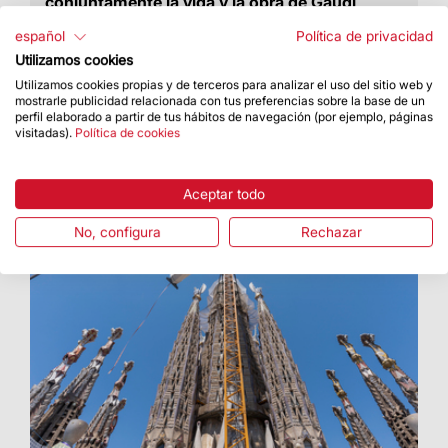
conjuntamente la vida y la obra de Gaudí
Ha tenido lugar hoy en la Basílica de la Sagrada
español
Política de privacidad
Familia
Utilizamos cookies
Utilizamos cookies propias y de terceros para analizar el uso del sitio web y
mostrarle publicidad relacionada con tus preferencias sobre la base de un
perfil elaborado a partir de tus hábitos de navegación (por ejemplo, páginas
visitadas).
Política de cookies
Aceptar todo
No, configura
Rechazar