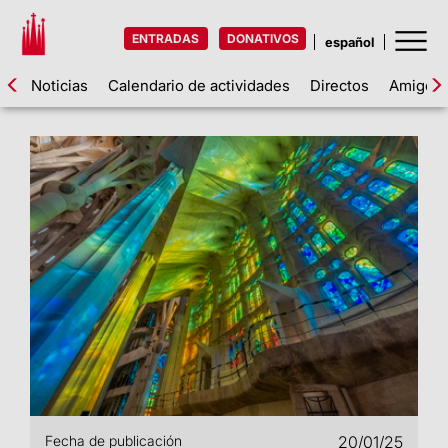
ENTRADAS
DONATIVOS
Noticias
Calendario de actividades
Directos
Amigos d
Fecha de publicación
20/01/25