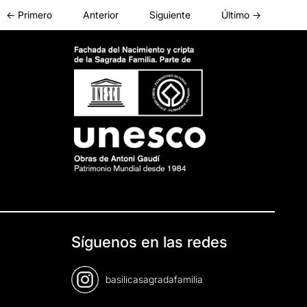
← Primero
Anterior
Siguiente
Último →
Síguenos en las redes
basilicasagradafamilia